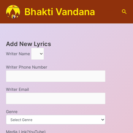
Skip
Bhakti Vandana
to
S
content
e
a
r
c
h
Add New Lyrics
Writer Name
Writer Phone Number
Writer Email
Genre
Media Link(YouTube)