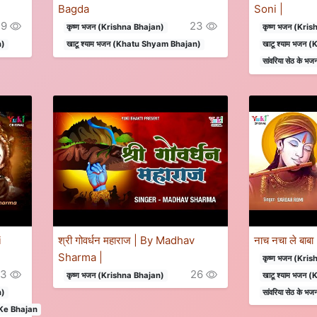
Bagda
Soni |
29
23
कृष्ण भजन (Krishna Bhajan)
कृष्ण भजन (Kri
n)
खाटू श्याम भजन (Khatu Shyam Bhajan)
खाटू श्याम भजन
सांवरिया सेठ क
i
श्री गोवर्धन महाराज | By Madhav
नाच नचा ले बाब
Sharma |
कृष्ण भजन (Kri
33
26
कृष्ण भजन (Krishna Bhajan)
खाटू श्याम भजन
n)
सांवरिया सेठ क
h Ke Bhajan