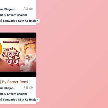
30
shna Bhajan)
 (Khatu Shyam Bhajan)
े भजन | Sanwariya SEth Ke Bhajan
ा | By Sardar Romi |
36
shna Bhajan)
 (Khatu Shyam Bhajan)
े भजन | Sanwariya SEth Ke Bhajan