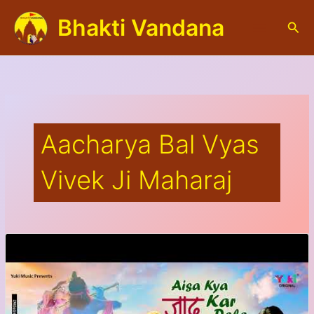
Skip
Bhakti Vandana
to
S
content
e
a
r
c
h
Aacharya Bal Vyas
Vivek Ji Maharaj