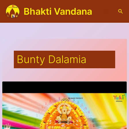
Skip
Bhakti Vandana
to
S
content
e
a
r
c
h
Bunty Dalamia