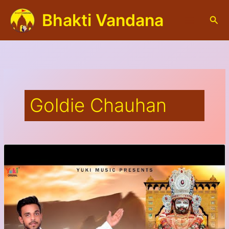
Skip
Bhakti Vandana
to
S
content
e
a
r
c
h
Goldie Chauhan