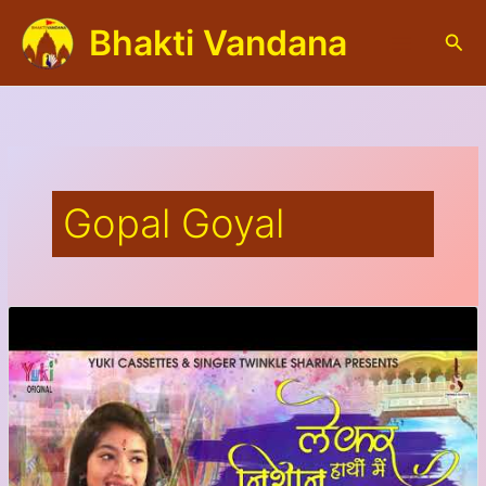
Skip
Bhakti Vandana
to
S
content
e
a
r
c
h
Gopal Goyal