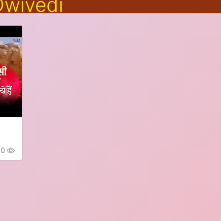
wivedi
n
10