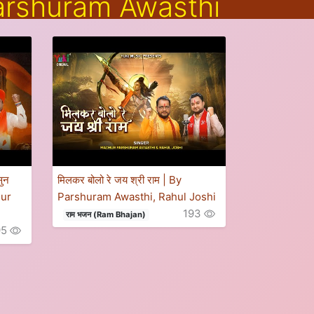
rshuram Awasthi
सुन
मिलकर बोलो रे जय श्री राम | By
hur
Parshuram Awasthi, Rahul Joshi
193
राम भजन (Ram Bhajan)
95