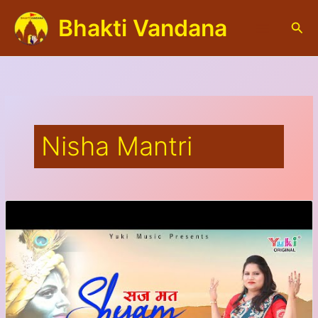
Skip
Bhakti Vandana
to
S
content
e
a
r
c
h
Nisha Mantri