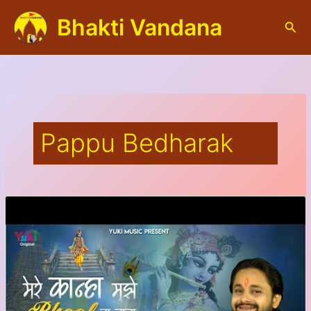
Skip
Bhakti Vandana
to
S
content
e
a
r
c
h
Pappu Bedharak