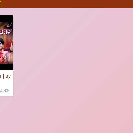
m
 | By
84
n)