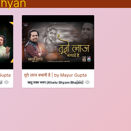
dhyan
 Gupta
तूने लाज बचायी है | by Mayur Gupta
42
259
n)
खाटू श्याम भजन (Khatu Shyam Bhajan)