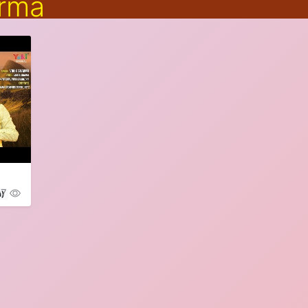
arma
97
n)