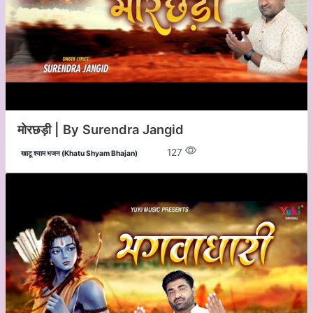
मोरछड़ी | By Surendra Jangid
127
खाटू श्याम भजन (Khatu Shyam Bhajan)