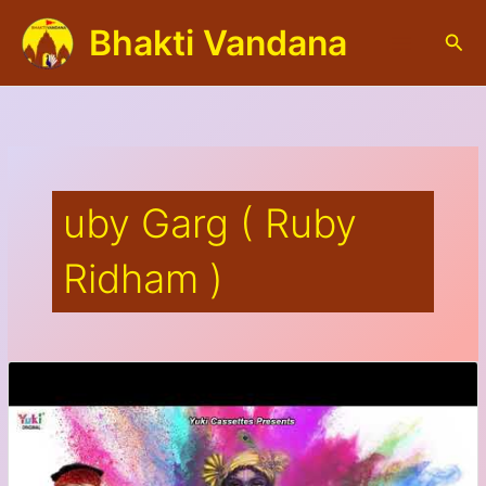
Skip
Bhakti Vandana
to
S
content
e
a
r
c
h
uby Garg ( Ruby
Ridham )