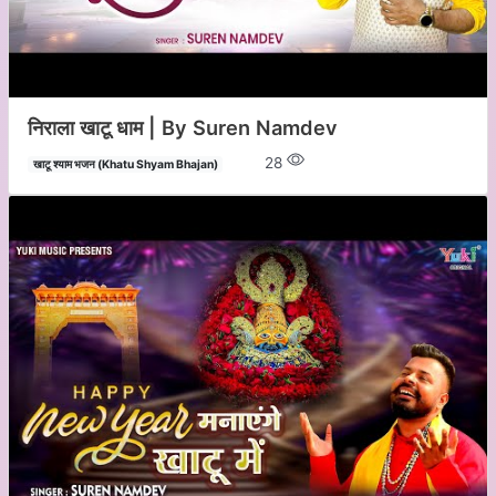
निराला खाटू धाम | By Suren Namdev
28
खाटू श्याम भजन (Khatu Shyam Bhajan)