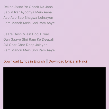
Dekho Avsar Ye Chook Na Jana
Sab Milkar Ayodhya Mein Aana
Aao Aao Sab Bhagwa Lehrayen
Ram Mandir Mein Shri Ram Aaye
Saare Desh M ein Hogi Diwali
Gun Gaaye Shri Ram Ke Deepali
Avi Ghar Ghar Deep Jalayen
Ram Mandir Mein Shri Ram Aaye
Download Lyrics in English
||
Download Lyrics in Hindi