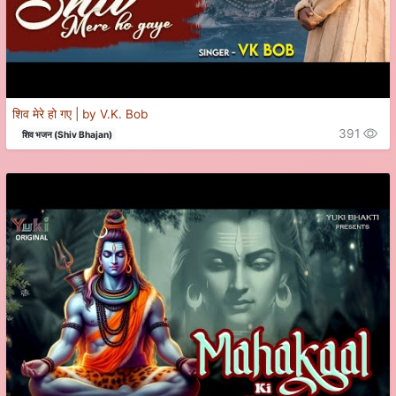
शिव मेरे हो गए | by V.K. Bob
391
शिव भजन (Shiv Bhajan)