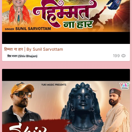
हिम्मत ना हार | By Sunil Sarvottam
199
शिव भजन (Shiv Bhajan)