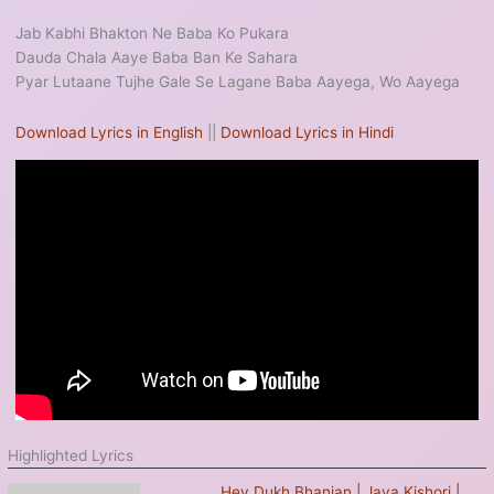
Jab Kabhi Bhakton Ne Baba Ko Pukara
Dauda Chala Aaye Baba Ban Ke Sahara
Pyar Lutaane Tujhe Gale Se Lagane Baba Aayega, Wo Aayega
Download Lyrics in English
||
Download Lyrics in Hindi
Highlighted Lyrics
Hey Dukh Bhanjan | Jaya Kishori |