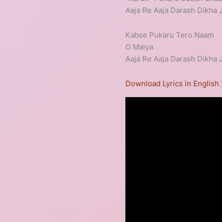
Aaja Re Aaja Darash Dikha 
Kabse Pukaru Tero Naam
O Maiya
Aaja Re Aaja Darash Dikha 
Download Lyrics in English