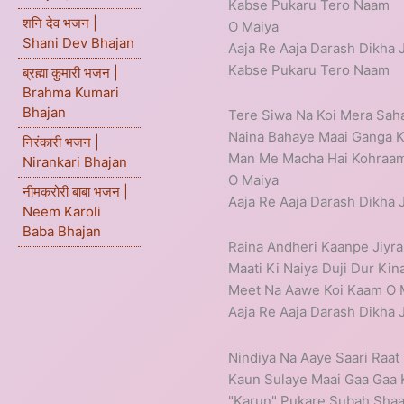
Kabse Pukaru Tero Naam
शनि देव भजन |
O Maiya
Shani Dev Bhajan
Aaja Re Aaja Darash Dikha 
Kabse Pukaru Tero Naam
ब्रह्मा कुमारी भजन |
Brahma Kumari
Bhajan
Tere Siwa Na Koi Mera Sah
Naina Bahaye Maai Ganga K
निरंकारी भजन |
Man Me Macha Hai Kohraa
Nirankari Bhajan
O Maiya
नीमकरोरी बाबा भजन |
Aaja Re Aaja Darash Dikha 
Neem Karoli
Baba Bhajan
Raina Andheri Kaanpe Jiyr
Maati Ki Naiya Duji Dur Kin
Meet Na Aawe Koi Kaam O 
Aaja Re Aaja Darash Dikha 
Nindiya Na Aaye Saari Raat
Kaun Sulaye Maai Gaa Gaa 
"Karun" Pukare Subah Sha