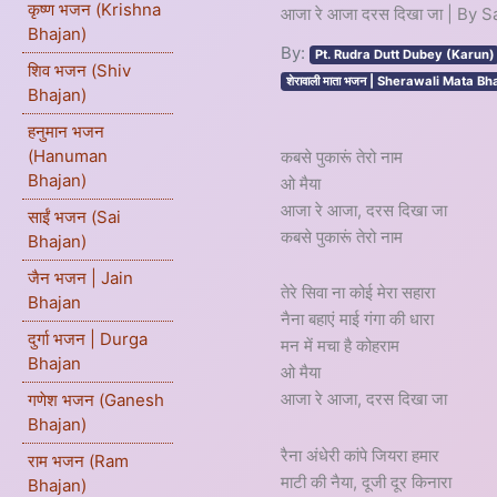
कृष्ण भजन (Krishna
आजा रे आजा दरस दिखा जा | By
Bhajan)
By:
Pt. Rudra Dutt Dubey (Karun)
शिव भजन (Shiv
शेरावाली माता भजन | Sherawali Mata Bh
Bhajan)
हनुमान भजन
(Hanuman
कबसे पुकारूं तेरो नाम
Bhajan)
ओ मैया
आजा रे आजा, दरस दिखा जा
साईं भजन (Sai
कबसे पुकारूं तेरो नाम
Bhajan)
जैन भजन | Jain
तेरे सिवा ना कोई मेरा सहारा
Bhajan
नैना बहाएं माई गंगा की धारा
दुर्गा भजन | Durga
मन में मचा है कोहराम
Bhajan
ओ मैया
आजा रे आजा, दरस दिखा जा
गणेश भजन (Ganesh
Bhajan)
रैना अंधेरी कांपे जियरा हमार
राम भजन (Ram
माटी की नैया, दूजी दूर किनारा
Bhajan)