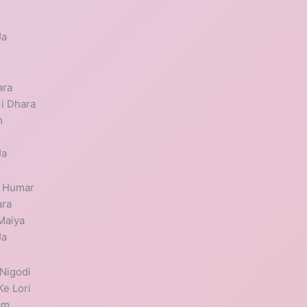
Ja
ara
i Dhara
m
Ja
a Humar
ara
Maiya
Ja
 Nigodi
Ke Lori
am