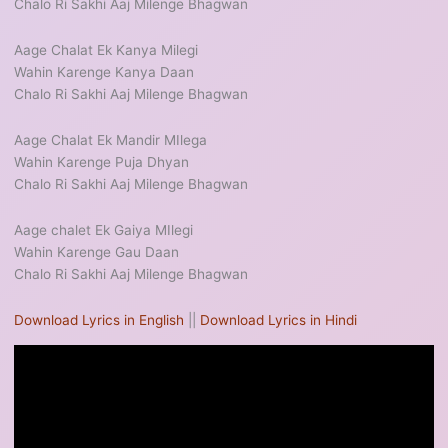
Chalo Ri Sakhi Aaj Milenge Bhagwan
Aage Chalat Ek Kanya Milegi
Wahin Karenge Kanya Daan
Chalo Ri Sakhi Aaj Milenge Bhagwan
Aage Chalat Ek Mandir MIlega
Wahin Karenge Puja Dhyan
Chalo Ri Sakhi Aaj Milenge Bhagwan
Aage chalet Ek Gaiya MIlegi
Wahin Karenge Gau Daan
Chalo Ri Sakhi Aaj Milenge Bhagwan
Download Lyrics in English
||
Download Lyrics in Hindi