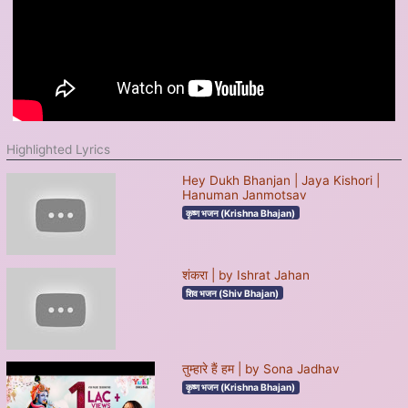
Highlighted Lyrics
Hey Dukh Bhanjan | Jaya Kishori |
Hanuman Janmotsav
कृष्ण भजन (Krishna Bhajan)
शंकरा | by Ishrat Jahan
शिव भजन (Shiv Bhajan)
तुम्हारे हैं हम | by Sona Jadhav
कृष्ण भजन (Krishna Bhajan)