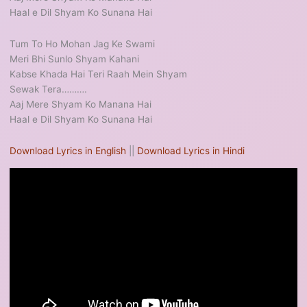
Haal e Dil Shyam Ko Sunana Hai
Tum To Ho Mohan Jag Ke Swami
Meri Bhi Sunlo Shyam Kahani
Kabse Khada Hai Teri Raah Mein Shyam
Sewak Tera……….
Aaj Mere Shyam Ko Manana Hai
Haal e Dil Shyam Ko Sunana Hai
Download Lyrics in English
||
Download Lyrics in Hindi