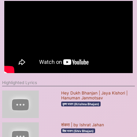
Highlighted Lyrics
Hey Dukh Bhanjan | Jaya Kishori |
Hanuman Janmotsav
कृष्ण भजन (Krishna Bhajan)
शंकरा | by Ishrat Jahan
शिव भजन (Shiv Bhajan)