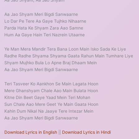
Aa Jao Shyam, Aa Jao Shyam
Aa Jao Shyam Meri Bigdi Sanwaarne
Lo Dar Pe Tere Aa Gaye Tujhko Nihaarne
Parda Hata Ke Shyam Zara Aao Samne
Hum Aa Gaye Hain Teri Nazrein Utaarne
Ye Man Mera Mandir Tera Bana Loon Main Isko Sada Ke Liye
Radhe Radhe Shyama Shyama Gaata Rahun Main Tumhare Liye
Shyam Mujhko Bula Lo Apne Braj Dhaam Mein
Aa Jao Shyam Meri Bigdi Sanwaarne
Teri Tasveer Ko Aankhon Se Main Lagata Hoon
Mere Ghanshyam Chale Aao Main Bulata Hoon
Kitne Din Beet Gaye Yaad Mein Teri Mohan
Sun Chale Aao Mere Geet Ye Main Gaata Hoon
Kahin Dum Nikal Na Jaaye Tere Intezar Mein
Aa Jao Shyam Meri Bigdi Sanwaarne
Download Lyrics in English
||
Download Lyrics in Hindi