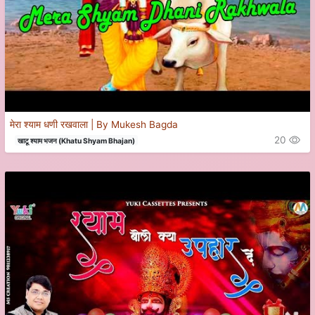
मेरा श्याम धणी रखवाला | By Mukesh Bagda
20
खाटू श्याम भजन (Khatu Shyam Bhajan)