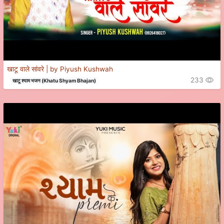
खाटू वाले सांवरे | by Piyush Kushwah
233
खाटू श्याम भजन (Khatu Shyam Bhajan)