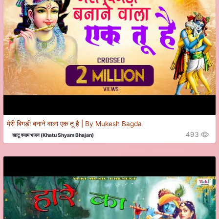
मेरी बिगड़ी बनाने वाला एक तू है | By Mukesh Bagda
493
खाटू श्याम भजन (Khatu Shyam Bhajan)