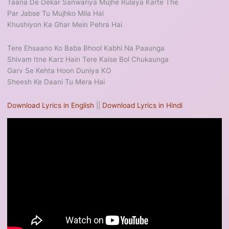
Taana De Dekar Sanwariya Mujhe Rulaya Karte The
Par Jabse Tu Mujhko Mila Hai
Khushiyon Ka Ghar Mein Pehra Hai
Tere Ehsaano Ko Baba Bhool Kabhi Na Paaunga
Shivam Itne Karz Hain Tere Kaise Bol Chukaunga
Garv Se Kehta Hoon Duniya KO
Sheesh Ke Daani Tu Mera Hai
Download Lyrics in English
||
Download Lyrics in Hindi