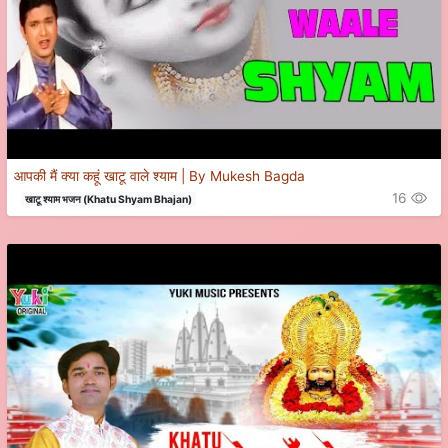
आपकी मैं क्या कहूं खाटू वाले श्याम | By Mukesh Bagda
16
खाटू श्याम भजन (Khatu Shyam Bhajan)