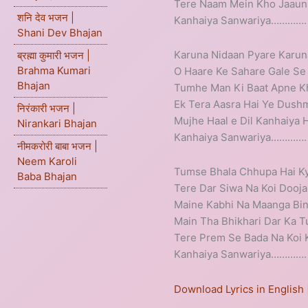
Tere Naam Mein Kho Jaaun
शनि देव भजन |
Kanhaiya Sanwariya………….
Shani Dev Bhajan
Karuna Nidaan Pyare Karun
ब्रह्मा कुमारी भजन |
Brahma Kumari
O Haare Ke Sahare Gale Se
Bhajan
Tumhe Man Ki Baat Apne Kh
Ek Tera Aasra Hai Ye Dush
निरंकारी भजन |
Mujhe Haal e Dil Kanhaiya
Nirankari Bhajan
Kanhaiya Sanwariya………….
नीमकरोरी बाबा भजन |
Neem Karoli
Tumse Bhala Chhupa Hai K
Baba Bhajan
Tere Dar Siwa Na Koi Dooja
Maine Kabhi Na Maanga Bi
Main Tha Bhikhari Dar Ka 
Tere Prem Se Bada Na Koi
Kanhaiya Sanwariya………….
Download Lyrics in English