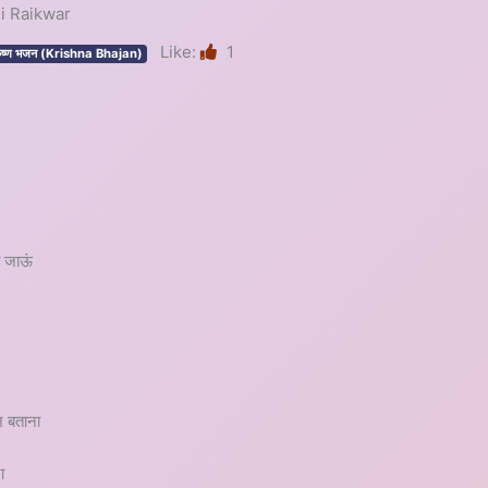
ali Raikwar
Like:
1
ृष्ण भजन (Krishna Bhajan)
हो जाऊं
ज बताना
ा