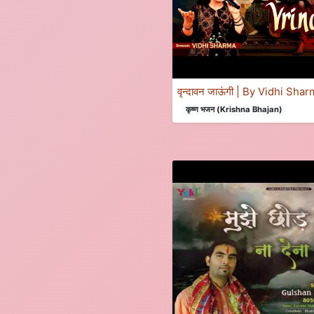
वृन्दावन जाऊंगी | By Vidhi Sha
कृष्ण भजन (Krishna Bhajan)