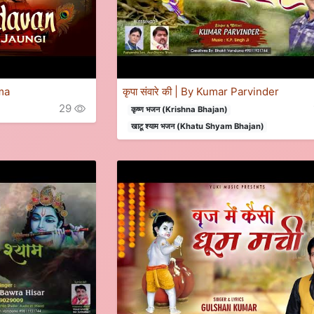
rma
कृपा संवारे की | By Kumar Parvinder
29
कृष्ण भजन (Krishna Bhajan)
खाटू श्याम भजन (Khatu Shyam Bhajan)