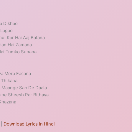
a Dikhao
 Lagao
ul Kar Hai Aaj Batana
man Hai Zamana
 Hai Tumko Sunana
ya Mera Fasana
 Thikana
n Maange Sab De Daala
Tune Sheesh Par Bithaya
 Khazana
||
Download Lyrics in Hindi