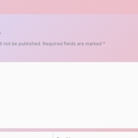
y
l not be published.
Required fields are marked
*
Email*