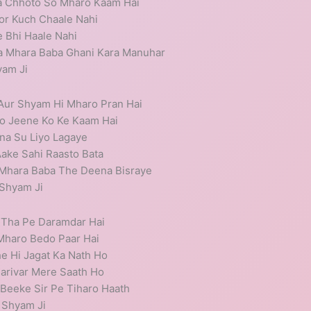
a Chhoto So Mharo Kaam Hai
Jor Kuch Chaale Nahi
e Bhi Haale Nahi
a Mhara Baba Ghani Kara Manuhar
yam Ji
Aur Shyam Hi Mharo Pran Hai
o Jeene Ko Ke Kaam Hai
na Su Liyo Lagaye
ake Sahi Raasto Bata
 Mhara Baba The Deena Bisraye
 Shyam Ji
r Tha Pe Daramdar Hai
Mharo Bedo Paar Hai
 Hi Jagat Ka Nath Ho
Parivar Mere Saath Ho
eeke Sir Pe Tiharo Haath
 Shyam Ji