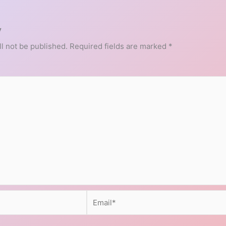
y
l not be published.
Required fields are marked
*
Email*