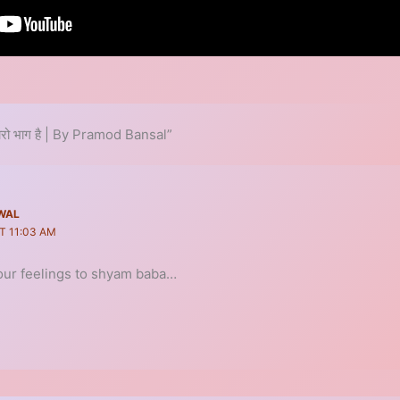
हारो भाग है | By Pramod Bansal”
WAL
AT 11:03 AM
your feelings to shyam baba…