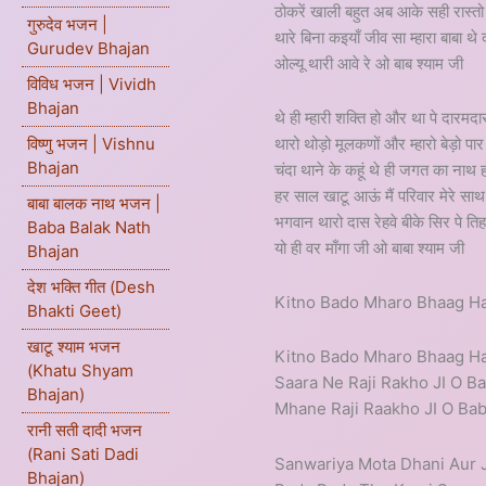
ठोकरें खाली बहुत अब आके सही रास्तो
गुरुदेव भजन |
थारे बिना कइयाँ जीव सा म्हारा बाबा थे 
Gurudev Bhajan
ओल्यू थारी आवे रे ओ बाब श्याम जी
विविध भजन | Vividh
Bhajan
थे ही म्हारी शक्ति हो और था पे दारमदार
थारो थोड़ो मूलकणों और म्हारो बेड़ो पार 
विष्णु भजन | Vishnu
Bhajan
चंदा थाने के कहूं थे ही जगत का नाथ ह
हर साल खाटू आऊं मैं परिवार मेरे साथ
बाबा बालक नाथ भजन |
भगवान थारो दास रेहवे बीके सिर पे तिह
Baba Balak Nath
यो ही वर माँगा जी ओ बाबा श्याम जी
Bhajan
देश भक्ति गीत (Desh
Kitno Bado Mharo Bhaag Ha
Bhakti Geet)
खाटू श्याम भजन
Kitno Bado Mharo Bhaag Ha
(Khatu Shyam
Saara Ne Raji Rakho JI O B
Bhajan)
Mhane Raji Raakho JI O Ba
रानी सती दादी भजन
(Rani Sati Dadi
Sanwariya Mota Dhani Aur 
Bhajan)