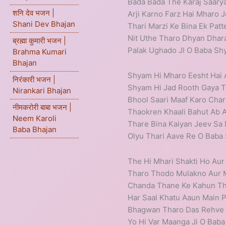
Bada Bada The Karaj Saary
शनि देव भजन |
Arji Karno Farz Hai Mharo 
Shani Dev Bhajan
Thari Marzi Ke Bina Ek Patt
Nit Uthe Tharo Dhyan Dhar
ब्रह्मा कुमारी भजन |
Palak Ughado JI O Baba Sh
Brahma Kumari
Bhajan
Shyam Hi Mharo Eesht Hai 
निरंकारी भजन |
Shyam Hi Jad Rooth Gaya T
Nirankari Bhajan
Bhool Saari Maaf Karo Char
नीमकरोरी बाबा भजन |
Thaokren Khaali Bahut Ab A
Neem Karoli
Thare Bina Kaiyan Jeev Sa
Baba Bhajan
Olyu Thari Aave Re O Baba
The Hi Mhari Shakti Ho Au
Tharo Thodo Mulakno Aur 
Chanda Thane Ke Kahun The
Har Saal Khatu Aaun Main 
Bhagwan Tharo Das Rehve B
Yo Hi Var Maanga Ji O Baba