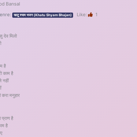
amod Bansal
enre:
Like:
1
खाटू श्याम भजन (Khatu Shyam Bhajan)
 सु देव मिलो
ी
म है
ो काम है
े नहीं
ं
णी करा मनुहार
ो प्राण है
ाम है
ाए