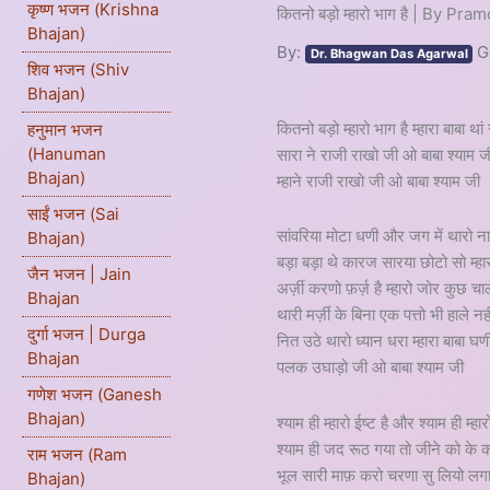
कृष्ण भजन (Krishna
कितनो बड़ो म्हारो भाग है | By Pr
Bhajan)
By:
G
Dr. Bhagwan Das Agarwal
शिव भजन (Shiv
Bhajan)
कितनो बड़ो म्हारो भाग है म्हारा बाबा थां
हनुमान भजन
(Hanuman
सारा ने राजी राखो जी ओ बाबा श्याम ज
Bhajan)
म्हाने राजी राखो जी ओ बाबा श्याम जी
साईं भजन (Sai
सांवरिया मोटा धणी और जग में थारो ना
Bhajan)
बड़ा बड़ा थे कारज सारया छोटो सो म्हार
जैन भजन | Jain
अर्ज़ी करणो फ़र्ज़ है म्हारो जोर कुछ चाल
Bhajan
थारी मर्ज़ी के बिना एक पत्तो भी हाले नही
दुर्गा भजन | Durga
नित उठे थारो ध्यान धरा म्हारा बाबा घ
Bhajan
पलक उघाड़ो जी ओ बाबा श्याम जी
गणेश भजन (Ganesh
Bhajan)
श्याम ही म्हारो ईष्ट है और श्याम ही म्हार
श्याम ही जद रूठ गया तो जीने को के क
राम भजन (Ram
भूल सारी माफ़ करो चरणा सु लियो लग
Bhajan)