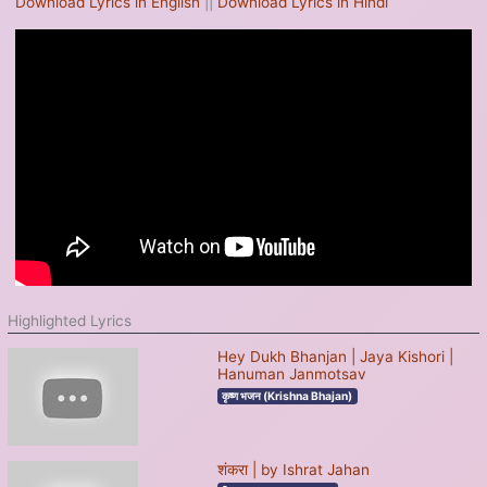
Download Lyrics in English
||
Download Lyrics in Hindi
Highlighted Lyrics
Hey Dukh Bhanjan | Jaya Kishori |
Hanuman Janmotsav
कृष्ण भजन (Krishna Bhajan)
शंकरा | by Ishrat Jahan