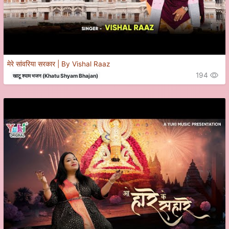
मेरे सांवरिया सरकार | By Vishal Raaz
194
खाटू श्याम भजन (Khatu Shyam Bhajan)