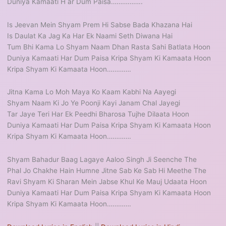
Duniya Kamaati H ar Dum Paisa……………..
Is Jeevan Mein Shyam Prem Hi Sabse Bada Khazana Hai
Is Daulat Ka Jag Ka Har Ek Naami Seth Diwana Hai
Tum Bhi Kama Lo Shyam Naam Dhan Rasta Sahi Batlata Hoon
Duniya Kamaati Har Dum Paisa Kripa Shyam Ki Kamaata Hoon
Kripa Shyam Ki Kamaata Hoon………….
Jitna Kama Lo Moh Maya Ko Kaam Kabhi Na Aayegi
Shyam Naam Ki Jo Ye Poonji Kayi Janam Chal Jayegi
Tar Jaye Teri Har Ek Peedhi Bharosa Tujhe Dilaata Hoon
Duniya Kamaati Har Dum Paisa Kripa Shyam Ki Kamaata Hoon
Kripa Shyam Ki Kamaata Hoon………….
Shyam Bahadur Baag Lagaye Aaloo Singh Ji Seenche The
Phal Jo Chakhe Hain Humne Jitne Sab Ke Sab Hi Meethe The
Ravi Shyam Ki Sharan Mein Jabse Khul Ke Mauj Udaata Hoon
Duniya Kamaati Har Dum Paisa Kripa Shyam Ki Kamaata Hoon
Kripa Shyam Ki Kamaata Hoon………….