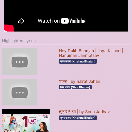
Highlighted Lyrics
Hey Dukh Bhanjan | Jaya Kishori |
Hanuman Janmotsav
कृष्ण भजन (Krishna Bhajan)
शंकरा | by Ishrat Jahan
शिव भजन (Shiv Bhajan)
तुम्हारे हैं हम | by Sona Jadhav
कृष्ण भजन (Krishna Bhajan)