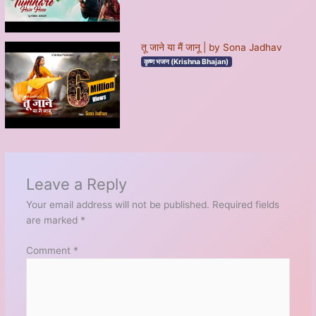
तू जाने या मैं जानू | by Sona Jadhav
कृष्ण भजन (Krishna Bhajan)
Leave a Reply
Your email address will not be published.
Required fields
are marked
*
Comment
*