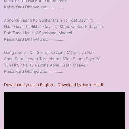
Main To Teri Hui Karzdaar Maavdi
Kaise Karu Dhanyawad……………
Apno Ke Taano Ko Sunkar Main To Toot Gayi Thi
Haar Gayi Thi Bikhar Gayi Thi Khud Se Rooth Gayi Thi
Phir Tune Liya Hai Sambhaal Maavdi
Kaise Karu Dhanyawad……………
Ganga Ne Jis Din Se Tujhko Apna Maan Liya Hai
Apna Sara Jeevan Tere charno Mien Saunp Diya Hai
Yun Hi Sir Pe Tu Rakhna Apna Haath Maavdi
Kaise Karu Dhanyawad……………
Download Lyrics in English
||
Download Lyrics in Hindi