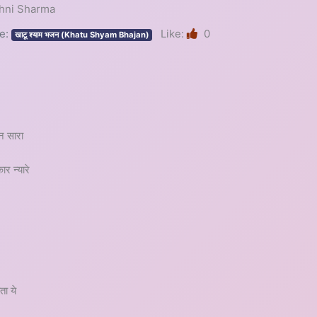
Roshni Sharma
e:
Like:
0
खाटू श्याम भजन (Khatu Shyam Bhajan)
ान सारा
ार न्यारे
ता ये