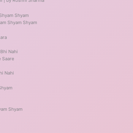
hi | by Roshni Sharma
 Shyam Shyam
hyam Shyam Shyam
ara
 Bhi Nahi
e Saare
hi Nahi
 Shyam
m
hyam Shyam