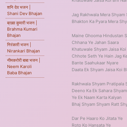
Khatuwale Jaisa Koi Bhi Na
शनि देव भजन |
Shani Dev Bhajan
Jag Rakhwala Mera Shyam
Bhakton Ka Pyara Mera S
ब्रह्मा कुमारी भजन |
Brahma Kumari
Bhajan
Maine Ghooma Hindustan S
Chhana Ye Jahan Saara
निरंकारी भजन |
Khatuwale Shyam Jaisa Koi
Nirankari Bhajan
Chhote Seth Ye Hain Jag K
नीमकरोरी बाबा भजन |
Bante Saahukaar Nyare
Neem Karoli
Daata Ek Shyam Jaisa Koi B
Baba Bhajan
Rakhwala Shyam Pratipala
Deeno Ka Ek Sahara Shya
Ye Ek Naam Karta Kalyan
Bhaj Shyam Shyam Ratt S
Dar Pe Haaro Ko Jitata Ye
Roto Ko Hansata Ye