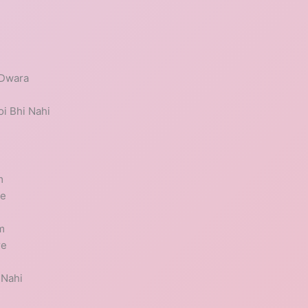
m
 Dwara
i Bhi Nahi
m
Le
m
re
 Nahi