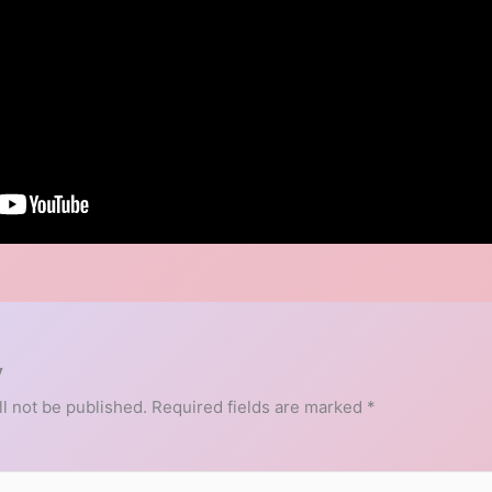
y
l not be published.
Required fields are marked
*