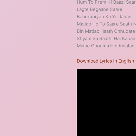
Hum To Prem Ki Baazi Saar
Lagte Begaane Saare
Bahurupiyon Ka Ye Jahan
Matlab Ho To Saare Saath 
Bin Matlab Haath Chhudate
Shyam Sa Saathi Hai Kahan
Maine Ghooma Hindusata
Download Lyrics in English