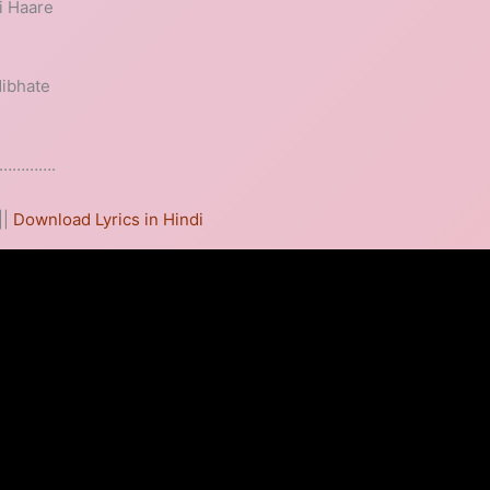
i Haare
Nibhate
n ………….
||
Download Lyrics in Hindi