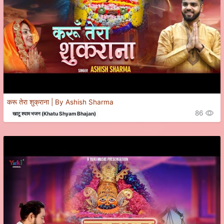
करू तेरा शुक्राना | By Ashish Sharma
86
खाटू श्याम भजन (Khatu Shyam Bhajan)