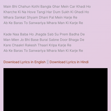
Main Bhi Chahun Kothi Bangla Ghar Mein Car Khadi Ho
Kharche Ki Na Hove Tangi Har Dum Sukh Ki Ghadi Ho
Mhara Sankat Shyam Dhani Pal Mein Harje Re
Ab Ke Baras To Sanwariya Mhara Man Ki Karje Re
Kade Naa Baba Ho Jhagda Sab Su Prem Badha De
Man Mien Jo Bhi Base Burai Sabne Door Bhaga De
Kare Chaakri Rakesh Thaari Kripa Karje Re
Ab Ke Baras To Sanwariya Mhara Man Ki Karje Re
Download Lyrics in English
||
Download Lyrics in Hindi