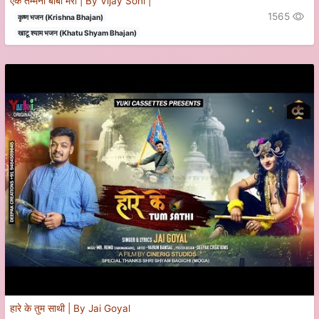
एक तम्मना बाबा मेरी | By Vijay Soni |
1565
कृष्ण भजन (Krishna Bhajan)
खाटू श्याम भजन (Khatu Shyam Bhajan)
हारे के तुम साथी | By Jai Goyal