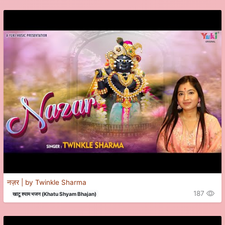
नज़र | by Twinkle Sharma
187
खाटू श्याम भजन (Khatu Shyam Bhajan)