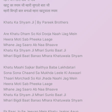
खाटू का श्याम जी म्हारी सुणलो बात जी
म्हारी बिगड़ी बात बनाओ म्हारा खाटूवाला श्याम
Khatu Ka Shyam Ji | By Pareek Brothers
Are Khatu Dham So Koi Dooja Naah iJag Mein
Heera Moti Sab Pheeka Laage
Mhane Jag Saaro Ab Naa Bhaave
Khatu Ka Shyam Ji Mhari Sunlo Baat Ji
Mhari Bigdi Baat Banao Mhara Khatuwala Shyam
Khatu Maahi Sajkar Baithya Baba Lakhdatari
Sona Sona Chaand Sa Mukhda Leele Ki Aswaari
Thaari Morchadi So Koi Jhada Naahi Jag Mein
Heera Moti Sab Pheeka Laage
Mhane Jag Saaro Ab Naa Bhaave
Khatu Ka Shyam Ji Mhari Sunlo Baat Ji
Mhari Bigdi Baat Banao Mhara Khatuwala Shyam
Ek Baar Jo Ee Jeevan Mein Khatu Jaakar Aaun