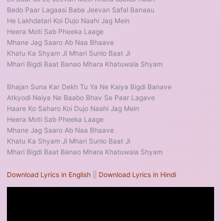
Bedo Paar Lagaasi Baba Jeevan Safal Banaau
He Lakhdatari Koi Dujo Naahi Jag Mein
Heera Moti Sab Pheeka Laage
Mhane Jag Saaro Ab Naa Bhaave
Khatu Ka Shyam Ji Mhari Sunlo Baat Ji
Mhari Bigdi Baat Banao Mhara Khatuwala Shyam
Bhajan Suna Kar Dekh Tu Ya Ne Kaiya Bigdi Banave
Atkyodi Naiya Ne Baabo Bhav Se Paar Lagave
Haare Ko Saharo Koi Dujo Naahi Jag Mein
Heera Moti Sab Pheeka Laage
Mhane Jag Saaro Ab Naa Bhaave
Khatu Ka Shyam Ji Mhari Sunlo Baat Ji
Mhari Bigdi Baat Banao Mhara Khatuwala Shyam
Download Lyrics in English
||
Download Lyrics in Hindi