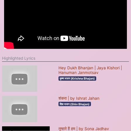
Highlighted Lyrics
Hey Dukh Bhanjan | Jaya Kishori |
Hanuman Janmotsav
कृष्ण भजन (Krishna Bhajan)
शंकरा | by Ishrat Jahan
शिव भजन (Shiv Bhajan)
तुम्हारे हैं हम | by Sona Jadhav