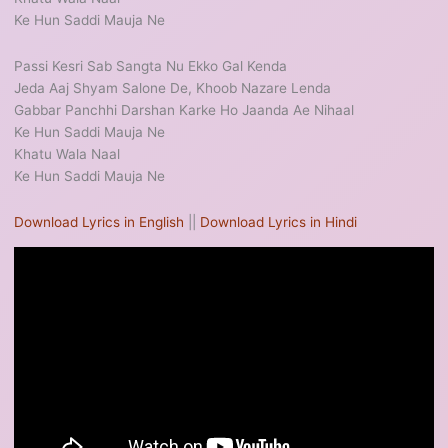
Ke Hun Saddi Mauja Ne
Passi Kesri Sab Sangta Nu Ekko Gal Kenda
Jeda Aaj Shyam Salone De, Khoob Nazare Lenda
Gabbar Panchhi Darshan Karke Ho Jaanda Ae Nihaal
Ke Hun Saddi Mauja Ne
Khatu Wala Naal
Ke Hun Saddi Mauja Ne
Download Lyrics in English
||
Download Lyrics in Hindi