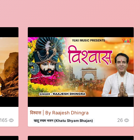
विश्वास | By Raajesh Dhingra
165
26
खाटू श्याम भजन (Khatu Shyam Bhajan)