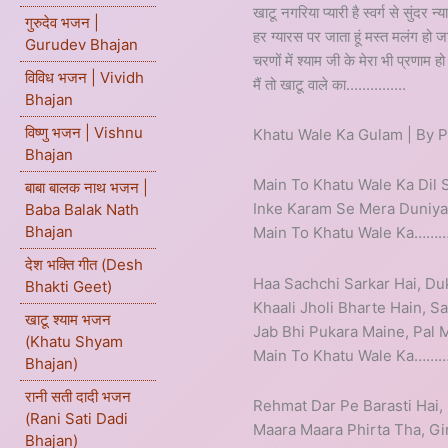
खाटू नगरिया प्यारी है स्वर्ग से सुंदर न्या
गुरुदेव भजन |
हर ग्यारस पर जाता हूं मस्त मलंग हो जात
Gurudev Bhajan
चरणों में श्याम जी के मेरा भी प्रणाम ह
विविध भजन | Vividh
मैं तो खाटू वाले का...............
Bhajan
विष्णु भजन | Vishnu
Khatu Wale Ka Gulam | By
Bhajan
Main To Khatu Wale Ka Dil
बाबा बालक नाथ भजन |
Inke Karam Se Mera Duniy
Baba Balak Nath
Bhajan
Main To Khatu Wale Ka……
देश भक्ति गीत (Desh
Haa Sachchi Sarkar Hai, D
Bhakti Geet)
Khaali Jholi Bharte Hain, S
खाटू श्याम भजन
Jab Bhi Pukara Maine, Pal 
(Khatu Shyam
Main To Khatu Wale Ka……
Bhajan)
रानी सती दादी भजन
Rehmat Dar Pe Barasti Hai, 
(Rani Sati Dadi
Maara Maara Phirta Tha, Gi
Bhajan)