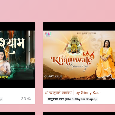
ओ खाटूवाले सांवरिया | by Ginny Kaur
33
n)
खाटू श्याम भजन (Khatu Shyam Bhajan)