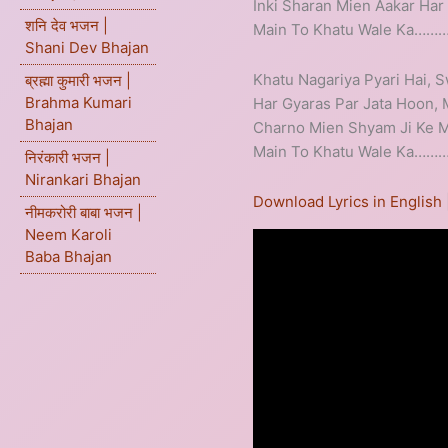
Inki Sharan Mien Aakar Ha
शनि देव भजन |
Main To Khatu Wale Ka……
Shani Dev Bhajan
Khatu Nagariya Pyari Hai, 
ब्रह्मा कुमारी भजन |
Brahma Kumari
Har Gyaras Par Jata Hoon,
Bhajan
Charno Mien Shyam Ji Ke 
Main To Khatu Wale Ka……
निरंकारी भजन |
Nirankari Bhajan
Download Lyrics in English
नीमकरोरी बाबा भजन |
Neem Karoli
Baba Bhajan