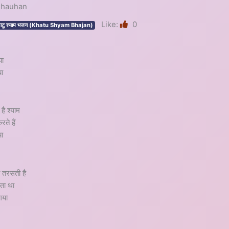
 Chauhan
Like:
0
ाटू श्याम भजन (Khatu Shyam Bhajan)
या
या
है श्याम
ते हैं
या
 तरसती है
ता था
गया