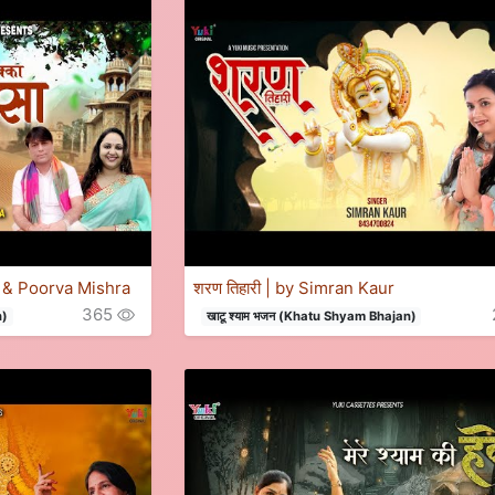
ia & Poorva Mishra
शरण तिहारी | by Simran Kaur
365
n)
खाटू श्याम भजन (Khatu Shyam Bhajan)