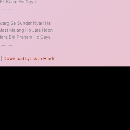
r Ek Kaam Ho Gaya
………….
Swarg Se Sundar Nyari Hai
 Mast Malang Ho Jata Hoon
Mera Bhi Pranam Ho Gaya
………….
||
Download Lyrics in Hindi