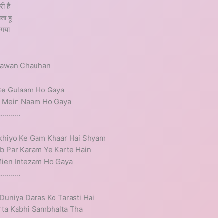
री है
ा हूं
ो गया
 Pawan Chauhan
 Se Gulaam Ho Gaya
a Mein Naam Ho Gaya
………….
ukhiyo Ke Gam Khaar Hai Shyam
ab Par Karam Ye Karte Hain
Mien Intezam Ho Gaya
………….
Duniya Daras Ko Tarasti Hai
rta Kabhi Sambhalta Tha