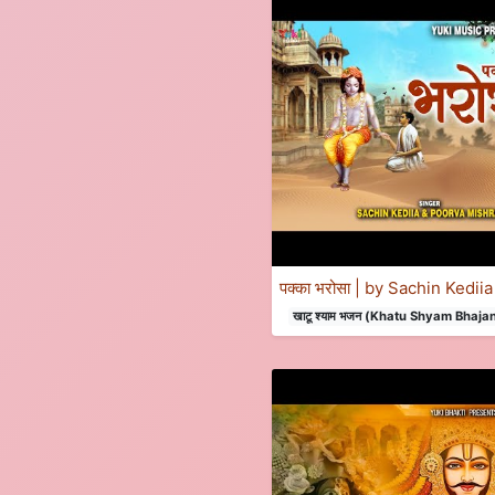
पक्का भरोसा | by Sachin Kedi
खाटू श्याम भजन (Khatu Shyam Bhaja