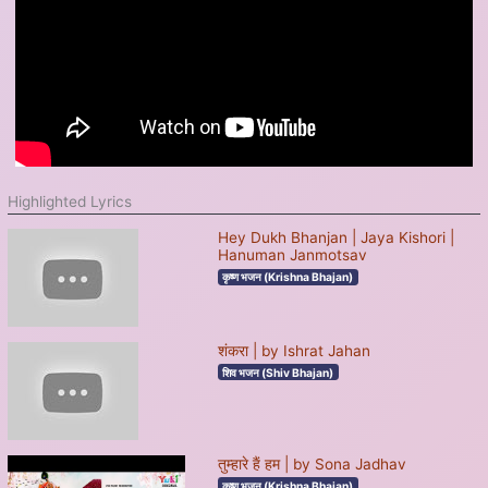
Highlighted Lyrics
Hey Dukh Bhanjan | Jaya Kishori |
Hanuman Janmotsav
कृष्ण भजन (Krishna Bhajan)
शंकरा | by Ishrat Jahan
शिव भजन (Shiv Bhajan)
तुम्हारे हैं हम | by Sona Jadhav
कृष्ण भजन (Krishna Bhajan)