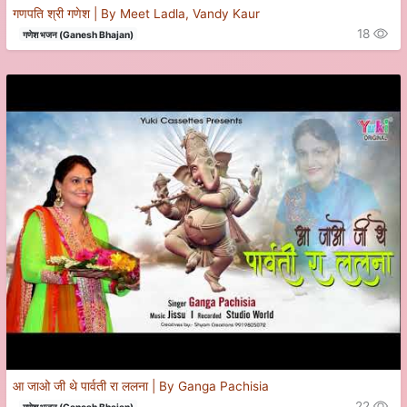
गणपति श्री गणेश | By Meet Ladla, Vandy Kaur
18
गणेश भजन (Ganesh Bhajan)
आ जाओ जी थे पार्वती रा ललना | By Ganga Pachisia
22
गणेश भजन (Ganesh Bhajan)