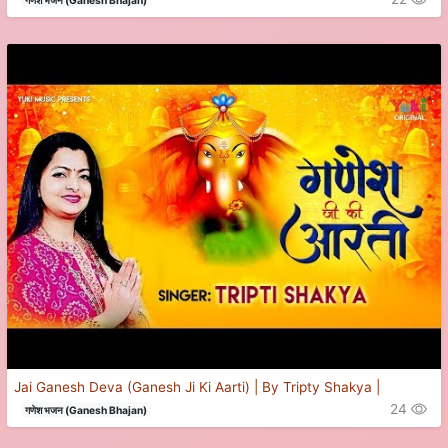
Jai Ganesh Deva (Ganesh Ji Ki Aarti) | By Tripty Shakya |
24
गणेश भजन (Ganesh Bhajan)