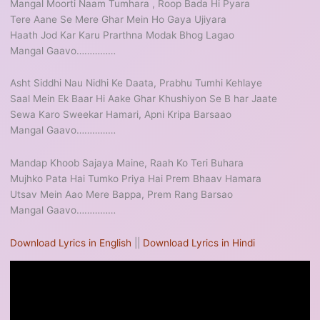
Mangal Moorti Naam Tumhara , Roop Bada Hi Pyara
Tere Aane Se Mere Ghar Mein Ho Gaya Ujiyara
Haath Jod Kar Karu Prarthna Modak Bhog Lagao
Mangal Gaavo……………
Asht Siddhi Nau Nidhi Ke Daata, Prabhu Tumhi Kehlaye
Saal Mein Ek Baar Hi Aake Ghar Khushiyon Se B har Jaate
Sewa Karo Sweekar Hamari, Apni Kripa Barsaao
Mangal Gaavo……………
Mandap Khoob Sajaya Maine, Raah Ko Teri Buhara
Mujhko Pata Hai Tumko Priya Hai Prem Bhaav Hamara
Utsav Mein Aao Mere Bappa, Prem Rang Barsao
Mangal Gaavo……………
Download Lyrics in English
||
Download Lyrics in Hindi