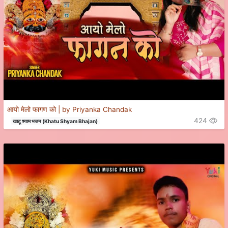
आयो मेलो फागण को | by Priyanka Chandak
424
खाटू श्याम भजन (Khatu Shyam Bhajan)