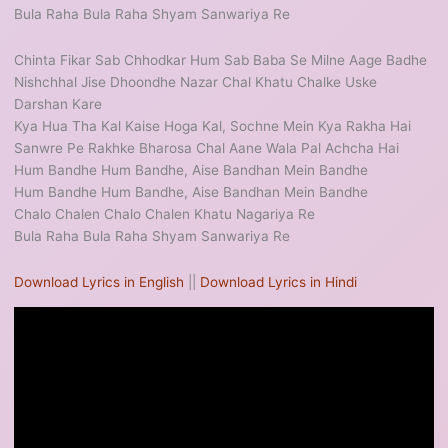
Bula Raha Bula Raha Shyam Sanwariya Re
Chinta Fikar Sab Chhodkar Hum Sab Baba Se Milne Aage Badhe
Nishchhal Jise Dhoondhe Nazar Chal Khatu Chalke Uske
Darshan Kare
Kya Hua Tha Kal Kaise Hoga Kal, Sochne Mein Kya Rakha Hai
Sanwre Pe Rakhke Bharosa Chal Aane Wala Pal Achcha Hai
Hum Bandhe Hum Bandhe, Aise Bandhan Mein Bandhe
Hum Bandhe Hum Bandhe, Aise Bandhan Mein Bandhe
Chalo Chalen Chalo Chalen Khatu Nagariya Re
Bula Raha Bula Raha Shyam Sanwariya Re
Download Lyrics in English
||
Download Lyrics in Hindi