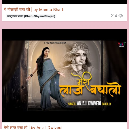
ये मोरछड़ी बाबा की | by Mamta Bharti
214
खाटू श्याम भजन (Khatu Shyam Bhajan)
मेरी लाज बचा लो | by Anjali Dwivedi