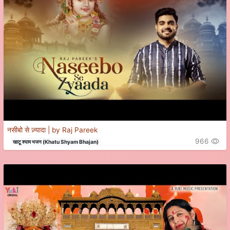
नसीबो से ज़्यादा | by Raj Pareek
966
खाटू श्याम भजन (Khatu Shyam Bhajan)