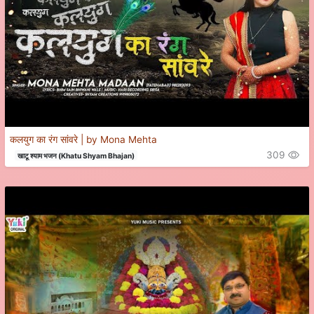
कलयुग का रंग सांवरे | by Mona Mehta
309
खाटू श्याम भजन (Khatu Shyam Bhajan)