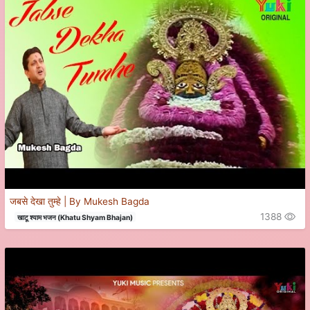
जबसे देखा तुम्हे | By Mukesh Bagda
1388
खाटू श्याम भजन (Khatu Shyam Bhajan)