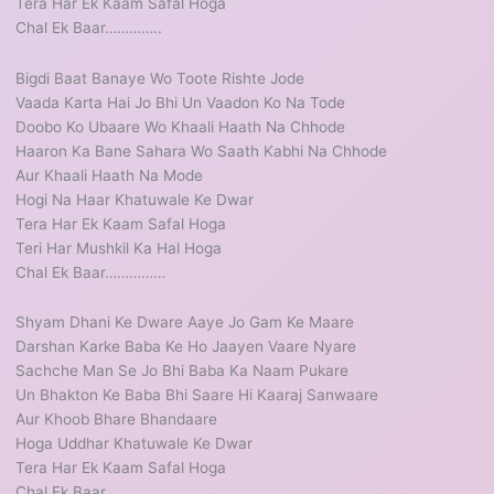
Tera Har Ek Kaam Safal Hoga
Chal Ek Baar…………..
Bigdi Baat Banaye Wo Toote Rishte Jode
Vaada Karta Hai Jo Bhi Un Vaadon Ko Na Tode
Doobo Ko Ubaare Wo Khaali Haath Na Chhode
Haaron Ka Bane Sahara Wo Saath Kabhi Na Chhode
Aur Khaali Haath Na Mode
Hogi Na Haar Khatuwale Ke Dwar
Tera Har Ek Kaam Safal Hoga
Teri Har Mushkil Ka Hal Hoga
Chal Ek Baar……………
Shyam Dhani Ke Dware Aaye Jo Gam Ke Maare
Darshan Karke Baba Ke Ho Jaayen Vaare Nyare
Sachche Man Se Jo Bhi Baba Ka Naam Pukare
Un Bhakton Ke Baba Bhi Saare Hi Kaaraj Sanwaare
Aur Khoob Bhare Bhandaare
Hoga Uddhar Khatuwale Ke Dwar
Tera Har Ek Kaam Safal Hoga
Chal Ek Baar……………