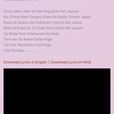
Khatu Mein Aate Hi Sab Rog Dosh Kat Jaayen
Koi Chinta Nahi Sataye Gham Ke Badal Chhant Jaaye
Baba Ke Baano Se Dushman Peeche Hat Jaaye
Baba Ki Kripa Se To Dukh Dard Sabhi Mit Jaayen
Ho Beda Paar Khatuwale Ke Dwar
Tera Har Ek Kaam Safal Hoga
Teri Har Mushkil Ka Hal Hoga
Chal Ek Baar……………
Download Lyrics in English
||
Download Lyrics in Hindi