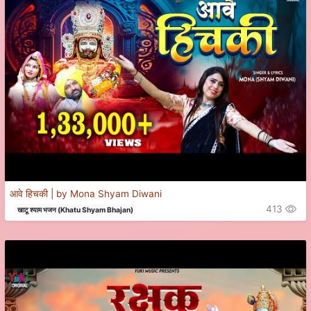
आवे हिचकी | by Mona Shyam Diwani
413
खाटू श्याम भजन (Khatu Shyam Bhajan)