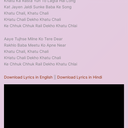
Khatu Ka Rasta Yun To Lagta Hai Long
Kat Jayen Jaldi Sunke Baba Ke Song
Khatu Chali, Khatu Chali
KHatu Chali Dekho Khatu Chali
Ke Chhuk Chhuk Rail Dekho Khatu Chlai
Aaye Tujhse Milne Ko Tere Dear
Rakhlo Baba Meetu Ko Apne Near
Khatu Chali, Khatu Chali
KHatu Chali Dekho Khatu Chali
Ke Chhuk Chhuk Rail Dekho Khatu Chlai
Download Lyrics in English
||
Download Lyrics in Hindi