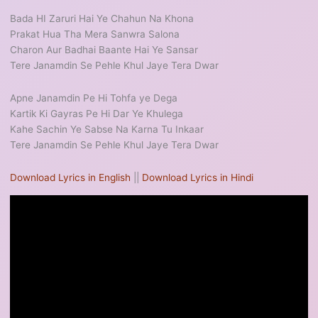
Bada HI Zaruri Hai Ye Chahun Na Khona
Prakat Hua Tha Mera Sanwra Salona
Charon Aur Badhai Baante Hai Ye Sansar
Tere Janamdin Se Pehle Khul Jaye Tera Dwar
Apne Janamdin Pe Hi Tohfa ye Dega
Kartik Ki Gayras Pe Hi Dar Ye Khulega
Kahe Sachin Ye Sabse Na Karna Tu Inkaar
Tere Janamdin Se Pehle Khul Jaye Tera Dwar
Download Lyrics in English
||
Download Lyrics in Hindi