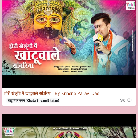
होरी खेलूंगी मैं खाटूवाले सांवरिया | By Krihsna Pallavi Das
98
खाटू श्याम भजन (Khatu Shyam Bhajan)