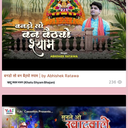
बनडो सो बन बैठ्यो श्याम | by Abhishek Ratawa
236
खाटू श्याम भजन (Khatu Shyam Bhajan)