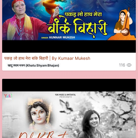
पकड़ लो हाथ मेरा बांके बिहारी | By Kumaar Mukesh
116
खाटू श्याम भजन (Khatu Shyam Bhajan)