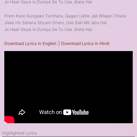
Jo Haar Gaya Is Duniya Se Tu Use Jitata Hai
Prem Kare Gungaan Tumhara, Gagan Likhe Jab Bhajan Tihara
Jiska Ho Sahara Shyam Dhani, Use Sab Mil Jata Hai
Jo Haar Gaya Is Duniya Se Tu Use Jitata Hai
Download Lyrics in English
||
Download Lyrics in Hindi
Highlighted Lyrics