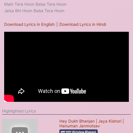
Main Tera Hoon Baba Tera Hoon
Jaisa Bhi Hoon Baba Tera Hoon
Download Lyrics in English
||
Download Lyrics in Hindi
Highlighted Lyrics
Hey Dukh Bhanjan | Jaya Kishori |
Hanuman Janmotsav
कृष्ण भजन (Krishna Bhajan)