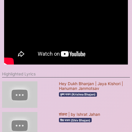
Highlighted Lyrics
Hey Dukh Bhanjan | Jaya Kishori |
Hanuman Janmotsav
कृष्ण भजन (Krishna Bhajan)
शंकरा | by Ishrat Jahan
शिव भजन (Shiv Bhajan)