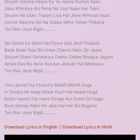
Shyam Sahara Haare Ka Ye Jaane Duniya Saari
Jiska Khivaiya Koi Raha Na Uski Naav Hai Taari
Shyam Ne Usko Thaam Liya Hai Jisne HImmat Haari
Uncha Neecha Koi Na Sabko MIlta Yahan Thikana
Teri Ban Jaye Bigdi…………
Wo Setho Ka Sethi Hai Pyare Sab Jholi Phailate
Bade Bade Raja Bhi Unke Charno Mein Gir Jaate
Shyam Dhani Sanwariya Dekho Sabke Bhagya Jagate
Ajnabi Das Ko Apna Banaya Jeevan Hai Mehkaya
Teri Ban Jaye Bigdi…………
Teri Lachari Ka Charcha Mehfil Mehfil Hoga
Is Duniya Ke Aage Rokar Kuch Na Haasil Hoga
Robin Haalat Par Hans Denge Aur Dukhi Dil Hoga
Bure Samay Mein Ho Jata Hai Har Koi Begana
Teri Ban Jaye Bigdi…………
Download Lyrics in English
||
Download Lyrics in Hindi