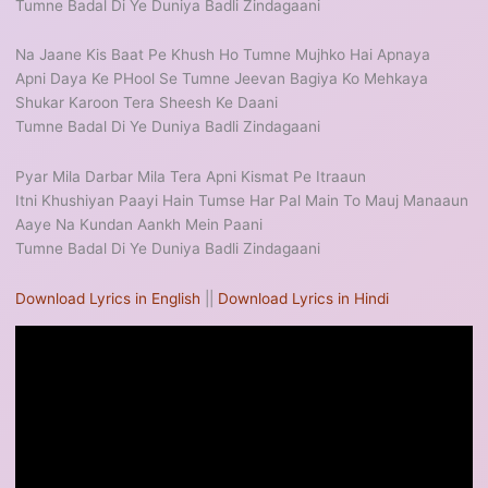
Tumne Badal Di Ye Duniya Badli Zindagaani
Na Jaane Kis Baat Pe Khush Ho Tumne Mujhko Hai Apnaya
Apni Daya Ke PHool Se Tumne Jeevan Bagiya Ko Mehkaya
Shukar Karoon Tera Sheesh Ke Daani
Tumne Badal Di Ye Duniya Badli Zindagaani
Pyar Mila Darbar Mila Tera Apni Kismat Pe Itraaun
Itni Khushiyan Paayi Hain Tumse Har Pal Main To Mauj Manaaun
Aaye Na Kundan Aankh Mein Paani
Tumne Badal Di Ye Duniya Badli Zindagaani
Download Lyrics in English
||
Download Lyrics in Hindi