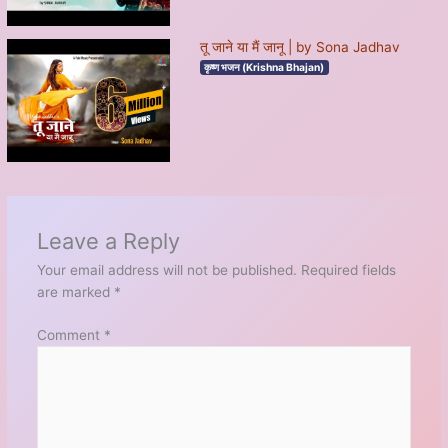
तू जाने या मैं जानू | by Sona Jadhav
कृष्ण भजन (Krishna Bhajan)
Leave a Reply
Your email address will not be published.
Required fields
are marked
*
Comment
*