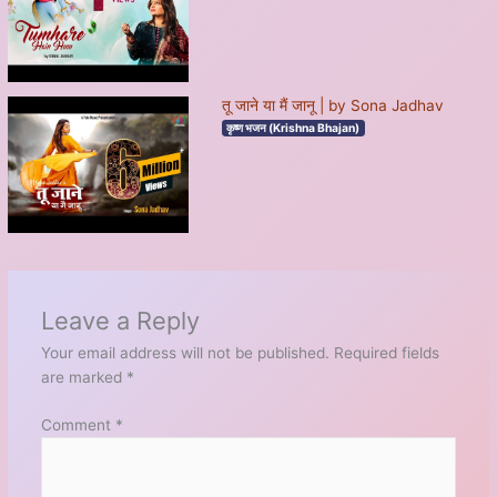
तू जाने या मैं जानू | by Sona Jadhav
कृष्ण भजन (Krishna Bhajan)
Leave a Reply
Your email address will not be published.
Required fields
are marked
*
Comment
*