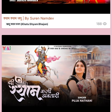
श्याम श्याम जपु | By Suren Namdev
188
खाटू श्याम भजन (Khatu Shyam Bhajan)