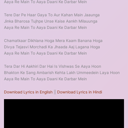
Aaya Re Main To Aaya Daani Ke Darbar Mein
Tere Dar Pe Haar Gaya To Aur Kahan Main Jaaunga
Jinka Bharosa Tujhpe Unse Kaise Aankh Milauunga
Aaya Re Main To Aaya Daani Ke Darbar Mein
Chamatkaar Dikhlana Hoga Mera Kaam Banana Hoga
Divya Tejasvi Morchadi Ka Jhaada Aaj Lagana Hoga
Aaya Re Main To Aaya Daani Ke Darbar Mein
Tera Dar Hi Aakhiri Dar Hai Is Vishwas Se Aaya Hoon
Bhakton Ke Sang Ambarish Kehta Lakh Ummeedein Laya Hoon
Aaya Re Main To Aaya Daani Ke Darbar Mein
Download Lyrics in English
||
Download Lyrics in Hindi