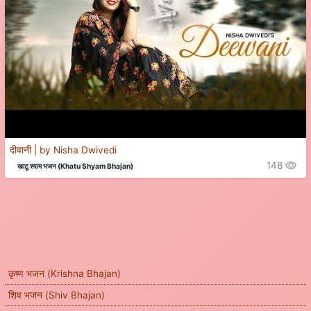
दीवानी | by Nisha Dwivedi
148
खाटू श्याम भजन (Khatu Shyam Bhajan)
कृष्ण भजन (Krishna Bhajan)
शिव भजन (Shiv Bhajan)