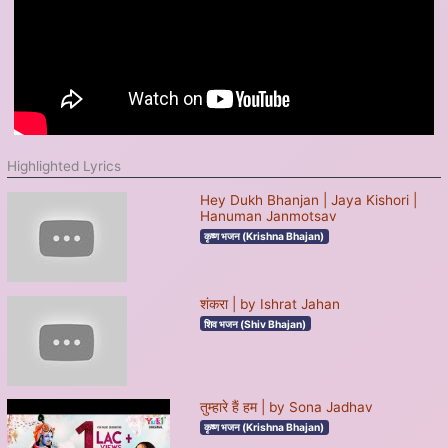
Highlighted Lyrics
Hey Dukh Bhanjan | Jaya Kishori |
Hanuman Janmotsav
कृष्ण भजन (Krishna Bhajan)
शंकरा | by Ishrat Jahan
शिव भजन (Shiv Bhajan)
तुम्हारे हैं हम | by Sona Jadhav
कृष्ण भजन (Krishna Bhajan)