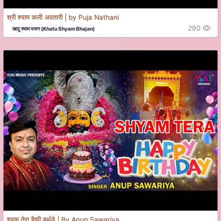
श्री श्याम कली अवतारी | by Puja Nathani
290
खाटू श्याम भजन (Khatu Shyam Bhajan)
श्याम तेरा हैप्पी बर्थडे | By Anup Sawariya