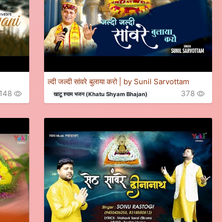
ल्दी जल्दी सांवरे बुलाया करो | by Sunil Sarvottam
148
378
खाटू श्याम भजन (Khatu Shyam Bhajan)