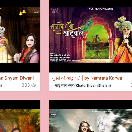
Mona Shyam Diwani
सुनले ओ खाटू वाले | by Namrata Karwa
383
n)
खाटू श्याम भजन (Khatu Shyam Bhajan)