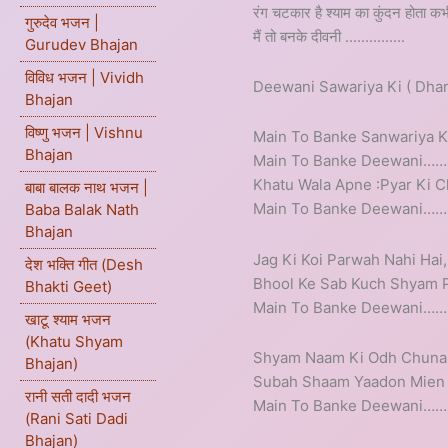
रंग चटकार है श्याम का कुंदन होता क
गुरुदेव भजन |
मैं तो बनके दीवनी ...............
Gurudev Bhajan
विविध भजन | Vividh
Deewani Sawariya Ki ( Dha
Bhajan
विष्णु भजन | Vishnu
Main To Banke Sanwariya 
Bhajan
Main To Banke Deewani…
Khatu Wala Apne :Pyar Ki 
बाबा बालक नाथ भजन |
Main To Banke Deewani…
Baba Balak Nath
Bhajan
Jag Ki Koi Parwah Nahi Hai
देश भक्ति गीत (Desh
Bhool Ke Sab Kuch Shyam 
Bhakti Geet)
Main To Banke Deewani…
खाटू श्याम भजन
(Khatu Shyam
Shyam Naam Ki Odh Chunari
Bhajan)
Subah Shaam Yaadon Mien 
रानी सती दादी भजन
Main To Banke Deewani…
(Rani Sati Dadi
Bhajan)