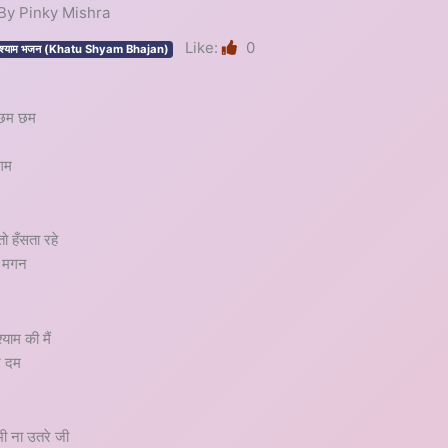
 | By Pinky Mishra
Like:
0
ू श्याम भजन (Khatu Shyam Bhajan)
े छम छम
रगम
ो हँसता रहे
ुई मगन
याम की मैं
हर दम
ी ना उतरे जी