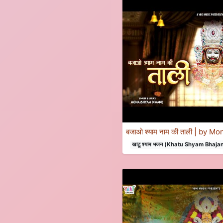
बजाओ श्याम नाम की ताली | by 
खाटू श्याम भजन (Khatu Shyam Bhaja