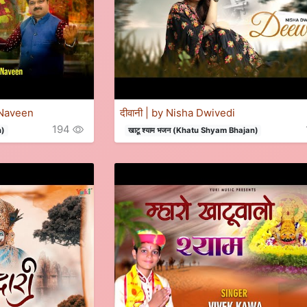
k Naveen
दीवानी | by Nisha Dwivedi
194
n)
खाटू श्याम भजन (Khatu Shyam Bhajan)