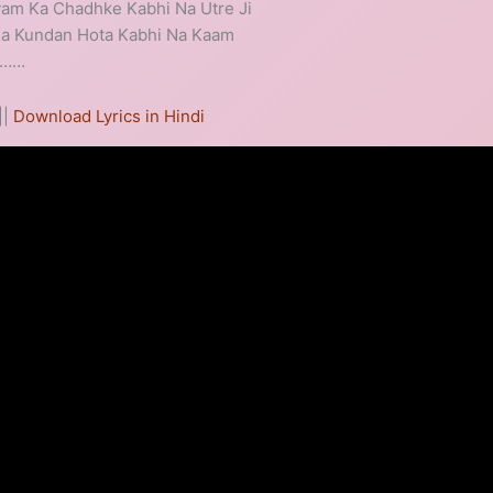
am Ka Chadhke Kabhi Na Utre Ji
Ka Kundan Hota Kabhi Na Kaam
………
||
Download Lyrics in Hindi