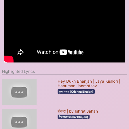
Highlighted Lyrics
Hey Dukh Bhanjan | Jaya Kishori |
Hanuman Janmotsav
कृष्ण भजन (Krishna Bhajan)
शंकरा | by Ishrat Jahan
शिव भजन (Shiv Bhajan)