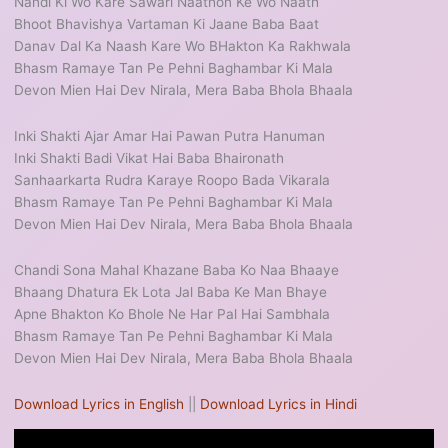
Nandi Ki Wo Kare Sawari Naathon Ke Wo Naath
Bhoot Bhavishya Vartaman Ki Jaane Baba Baat
Danav Dal Ka Naash Kare Wo BHakton Ka Rakhwala
Bhasm Ramaye Tan Pe Pehni Baghambar Ki Mala
Devon Mien Hai Dev Nirala, Mera Baba Bhola Bhaala
Inki Shakti Ajar Amar Hai Pawan Putra Hanuman
Inki Shakti Badi Vikat Hai Baba Bhaironath
Sanhaarkarta Rudra Karaye Roopo Bada Vikarala
Bhasm Ramaye Tan Pe Pehni Baghambar Ki Mala
Devon Mien Hai Dev Nirala, Mera Baba Bhola Bhaala
Chandi Sona Mahal Khazane Baba Ko Naa Bhaaye
Bhaang Dhatura Ek Lota Jal Baba Ke Man Bhaye
Apne Bhakton Ko Bhole Ne Har Pal Hai Sambhala
Bhasm Ramaye Tan Pe Pehni Baghambar Ki Mala
Devon Mien Hai Dev Nirala, Mera Baba Bhola Bhaala
Download Lyrics in English
||
Download Lyrics in Hindi