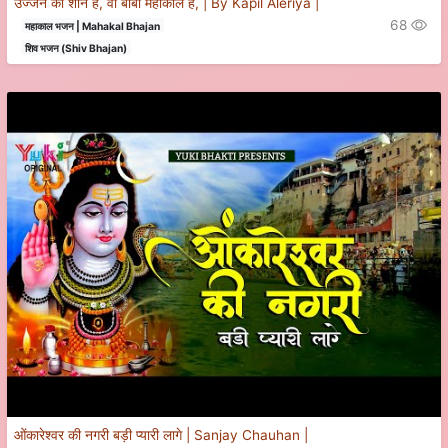
उज्जैन की शान है, वो बाबा महाकाल है, | By Kapil Aleriya |
68
महाकाल भजन | Mahakal Bhajan
शिव भजन (Shiv Bhajan)
ओंकारेश्वर की नगरी बड़ी प्यारी लागे | Sanjay Chauhan |