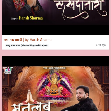
बाबा लखदातारी | by Harsh Sharma
378
खाटू श्याम भजन (Khatu Shyam Bhajan)