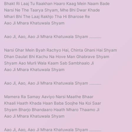
Bhakt Ri Laaj Tu Raakhan Haaro Kaag Mein Naam Bade
Narsi Ne The Taarya Shyam, Mhe Bhi Dwar Khade
Mhari Bhi The Laaj Rakhjo Tha Hi Bharose Re
Aao Ji Mhara Khatuwala Shyam
Aao Ji, Aao, Aao Ji Mhara Khatuwala Shyam ………..
Narsi Ghar Mein Byah Rachyo Hai, Chinta Ghani Hai Shyam
Dhan Daulat Bhi Kachu Na Hove Man Ghabrave Shyam
Shyam Aao Murli Wala Kaam Sab Sambhaalo Ji
Aao Ji Mhara Khatuwala Shyam
Aao Ji, Aao, Aao Ji Mhara Khatuwala Shyam ………..
Mamera Ra Samay Aaviyo Narsi Maathe Bhaar
Khaali Haath Khada Haan Baba Soojhe Na Koi Saar
Shyam Bharjo Bhandaaro Haath Mharo Thaamo Ji
Aao Ji Mhara Khatuwala Shyam
Aao Ji, Aao, Aao Ji Mhara Khatuwala Shyam ………..