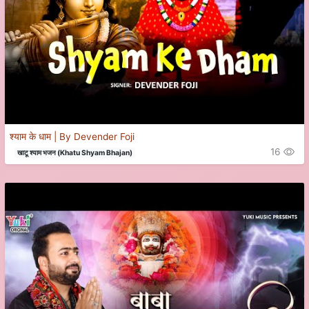
श्याम के धाम | By Devender Foji
16
खाटू श्याम भजन (Khatu Shyam Bhajan)