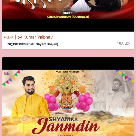
मतलब | by Kumar Vaibhav
158
खाटू श्याम भजन (Khatu Shyam Bhajan)