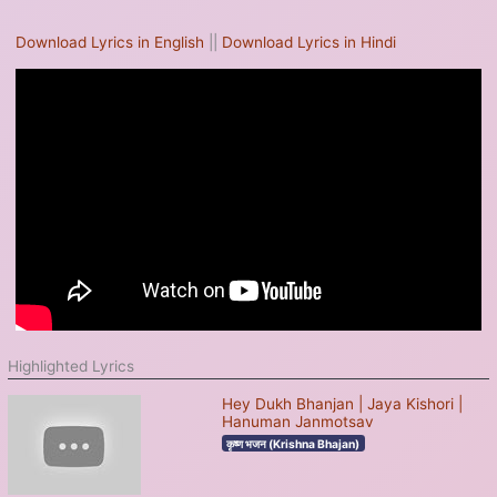
Download Lyrics in English
||
Download Lyrics in Hindi
Highlighted Lyrics
Hey Dukh Bhanjan | Jaya Kishori |
Hanuman Janmotsav
कृष्ण भजन (Krishna Bhajan)