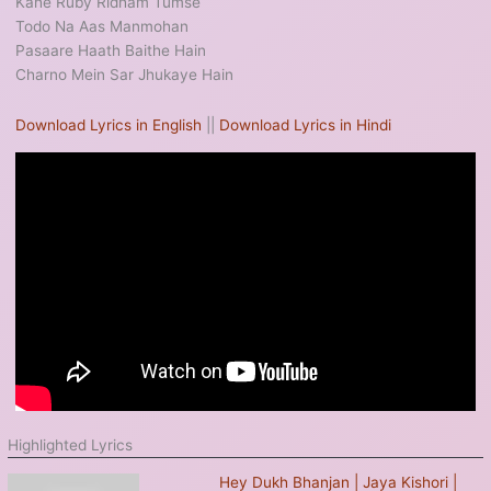
Kahe Ruby Ridham Tumse
Todo Na Aas Manmohan
Pasaare Haath Baithe Hain
Charno Mein Sar Jhukaye Hain
Download Lyrics in English
||
Download Lyrics in Hindi
Highlighted Lyrics
Hey Dukh Bhanjan | Jaya Kishori |