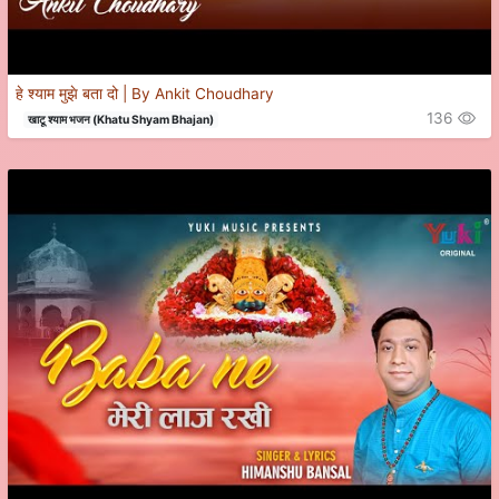
हे श्याम मुझे बता दो | By Ankit Choudhary
136
खाटू श्याम भजन (Khatu Shyam Bhajan)