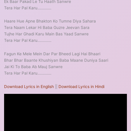
Ek Baar Pakad Le Tu Haath Sanwre
Tera Har Pal Karu………….
Haare Hue Apne Bhakton Ko Tumne Diya Sahara
Tera Naam Lekar Hi Baba Guzre Jeevan Sara
Tujhe Har Ghadi Karu Main Bas Yaad Sanwre
Tera Har Pal Karu………….
Fagun Ke Mele Mein Dar Par Bheed Lagi Hai Bhaari
Bhar Bhar Baante Khushiyan Baba Maane Duniya Saari
Jai Ki To Baba Ab Mauj Sanwre
Tera Har Pal Karu………….
Download Lyrics in English
||
Download Lyrics in Hindi