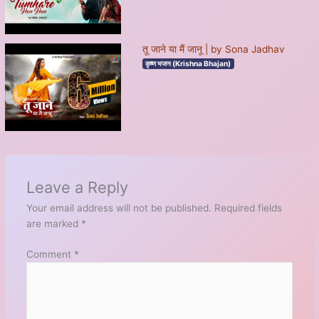
तू जाने या मैं जानू | by Sona Jadhav
कृष्ण भजन (Krishna Bhajan)
Leave a Reply
Your email address will not be published.
Required fields
are marked
*
Comment
*