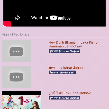
Highlighted Lyrics
Hey Dukh Bhanjan | Jaya Kishori |
Hanuman Janmotsav
कृष्ण भजन (Krishna Bhajan)
शंकरा | by Ishrat Jahan
शिव भजन (Shiv Bhajan)
तुम्हारे हैं हम | by Sona Jadhav
कृष्ण भजन (Krishna Bhajan)