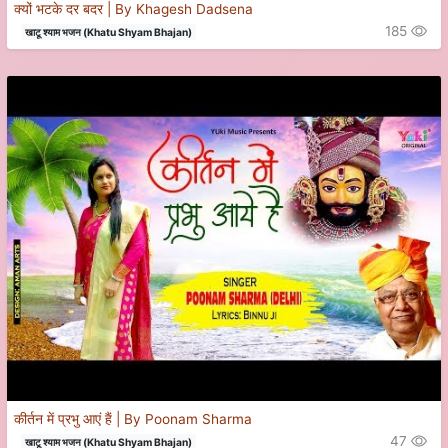
क्यों भटके दर बदर | By Khagesh Dadsena
185
खाटू श्याम भजन (Khatu Shyam Bhajan)
कीर्तन में प्रभु आएं हैं | By Poonam Sharma
47
खाटू श्याम भजन (Khatu Shyam Bhajan)