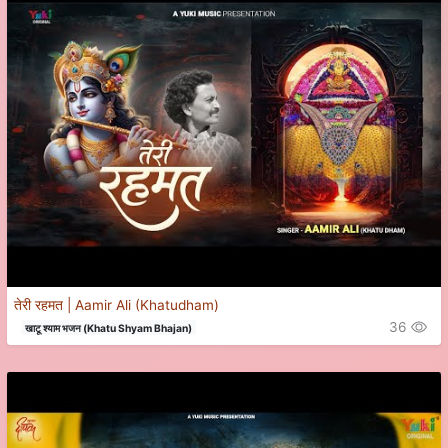
तेरी रहमत | Aamir Ali (Khatudham)
36
खाटू श्याम भजन (Khatu Shyam Bhajan)