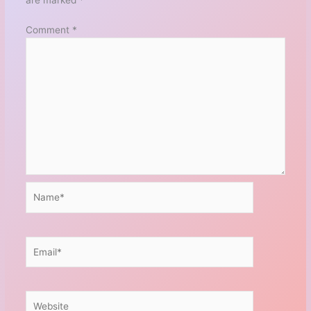
are marked
*
Comment
*
Name*
Email*
Website