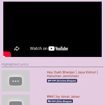
Highlighted Lyrics
Hey Dukh Bhanjan | Jaya Kishori |
Hanuman Janmotsav
कृष्ण भजन (Krishna Bhajan)
शंकरा | by Ishrat Jahan
शिव भजन (Shiv Bhajan)