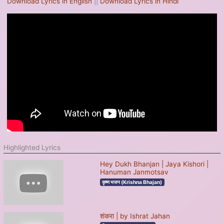
Download Lyrics in English
||
Download Lyrics in Hindi
Highlighted Lyrics
Hey Dukh Bhanjan | Jaya Kishori |
Hanuman Janmotsav
कृष्ण भजन (Krishna Bhajan)
शंकरा | by Ishrat Jahan