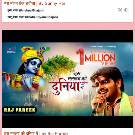
मेरा मोहन छैल छबीला | By Sunny Hari
56
कृष्ण भजन (Krishna Bhajan)
खाटू श्याम भजन (Khatu Shyam Bhajan)
इस मतलब की दुनिया में | by Raj Pareek