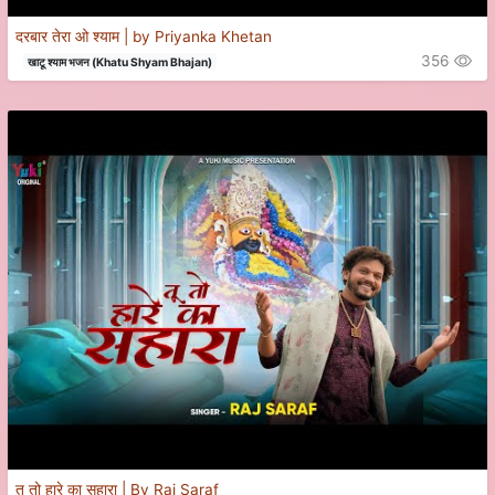
दरबार तेरा ओ श्याम | by Priyanka Khetan
356
खाटू श्याम भजन (Khatu Shyam Bhajan)
तू तो हारे का सहारा | By Raj Saraf