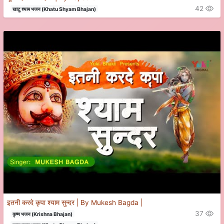
42
खाटू श्याम भजन (Khatu Shyam Bhajan)
इतनी करदे कृपा श्याम सुन्दर | By Mukesh Bagda |
37
कृष्ण भजन (Krishna Bhajan)