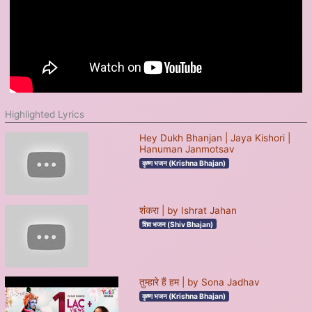
Highlighted Lyrics
Hey Dukh Bhanjan | Jaya Kishori |
Hanuman Janmotsav
कृष्ण भजन (Krishna Bhajan)
शंकरा | by Ishrat Jahan
शिव भजन (Shiv Bhajan)
तुम्हारे हैं हम | by Sona Jadhav
कृष्ण भजन (Krishna Bhajan)