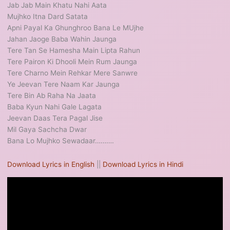
Jab Jab Main Khatu Nahi Aata
Mujhko Itna Dard Satata
Apni Payal Ka Ghunghroo Bana Le MUjhe
Jahan Jaoge Baba Wahin Jaunga
Tere Tan Se Hamesha Main Lipta Rahun
Tere Pairon Ki Dhooli Mein Rum Jaunga
Tere Charno Mein Rehkar Mere Sanwre
Ye Jeevan Tere Naam Kar Jaunga
Tere Bin Ab Raha Na Jaata
Baba Kyun Nahi Gale Lagata
Jeevan Daas Tera Pagal Jise
Mil Gaya Sachcha Dwar
Bana Lo Mujhko Sewadaar……….
Download Lyrics in English
||
Download Lyrics in Hindi