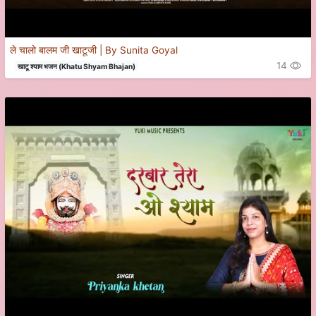
ले चालो बालम जी खाटूजी | By Sunita Goyal
14
खाटू श्याम भजन (Khatu Shyam Bhajan)